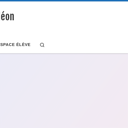
déon
Search
ESPACE ÉLÈVE