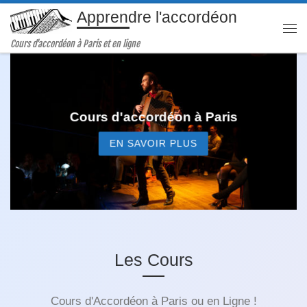
Apprendre l'accordéon
Passer au contenu
Me
Cours d'accordéon à Paris et en ligne
Cours d'accordéon à Paris
EN SAVOIR PLUS
Les Cours
Cours d'Accordéon à Paris ou en Ligne !