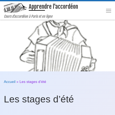
Apprendre l'accordéon
Passer au contenu
Me
Cours d'accordéon à Paris et en ligne
Accueil
»
Les stages d’été
Les stages d’été