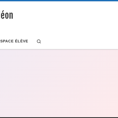
déon
Search
ESPACE ÉLÈVE