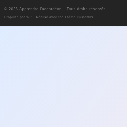
© 2026
Apprendre l'accordéon
– Tous droits réservés
Propulsé par
WP
– Réalisé avec the
Thème Customizr